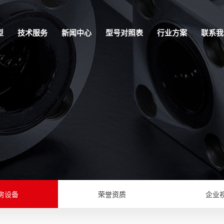
型
技术服务
新闻中心
型号对照表
行业方案
联系我
房设备
荣誉资质
企业