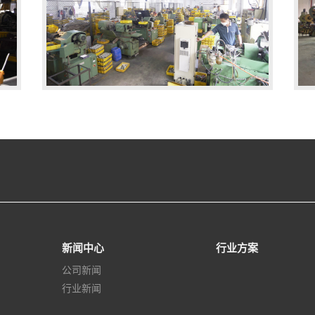
新闻中心
行业方案
公司新闻
行业新闻