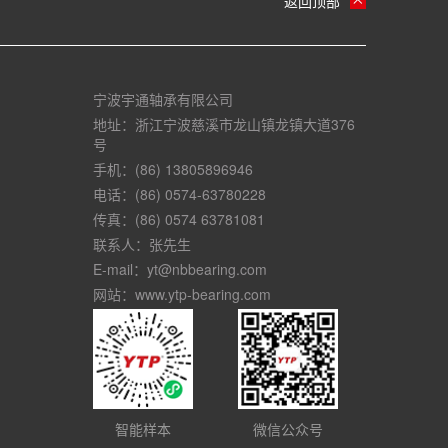
返回顶部
宁波宇通轴承有限公司
地址：浙江宁波慈溪市龙山镇龙镇大道376
号
手机：(86) 13805896946
电话：(86) 0574-63780228
传真：(86) 0574 63781081
联系人：张先生
E-mail：yt@nbbearing.com
网站：www.ytp-bearing.com
智能样本
微信公众号