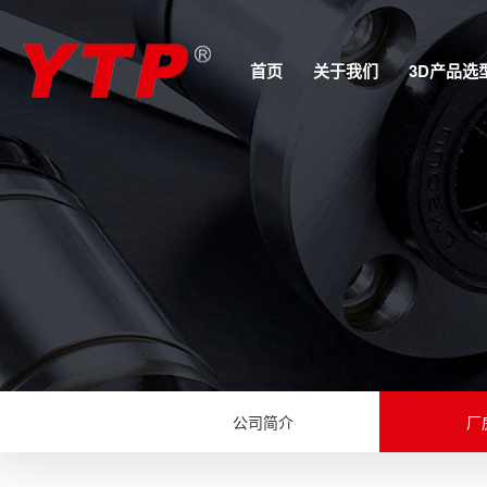
首页
关于我们
3D产品选
公司简介
厂