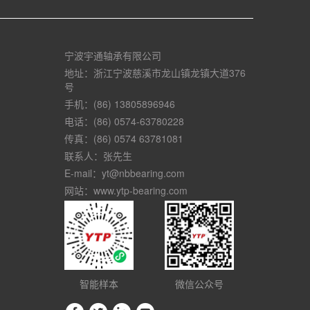
宁波宇通轴承有限公司
地址：浙江宁波慈溪市龙山镇龙镇大道376
号
手机：(86) 13805896946
电话：(86) 0574-63780228
传真：(86) 0574 63781081
联系人：张先生
E-mail：yt@nbbearing.com
网站：www.ytp-bearing.com
智能样本
微信公众号