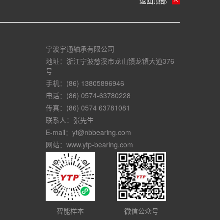
返回顶部
宁波宇通轴承有限公司
地址：浙江宁波慈溪市龙山镇龙镇大道376
号
手机：(86) 13805896946
电话：(86) 0574-63780228
传真：(86) 0574 63781081
联系人：张先生
E-mail：yt@nbbearing.com
网站：www.ytp-bearing.com
智能样本
微信公众号