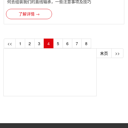
何去组装我们的直线轴承​，一些注意事项及技巧
了解详情 →
<<
1
2
3
4
5
6
7
8
末页
>>