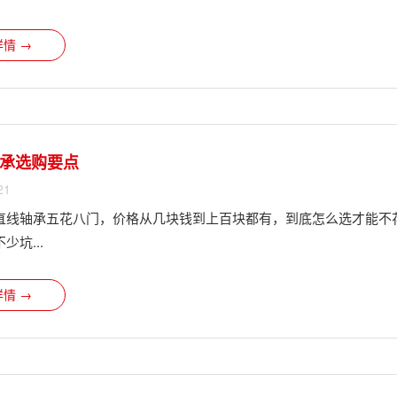
情 →
承选购要点
21
直线轴承五花八门，价格从几块钱到上百块都有，到底怎么选才能不
少坑...
情 →