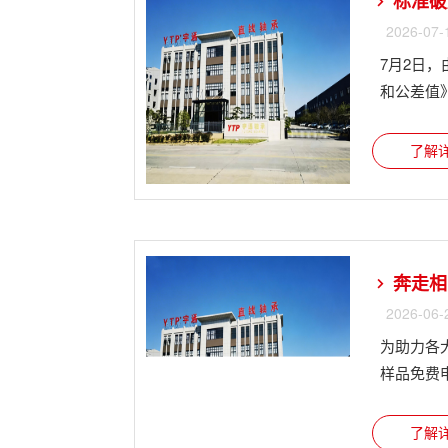
标准破局
2026-07-
7月2日，
和公差值》正
了解详
奔走相
2026-06-
为助力各
样品免费申
了解详