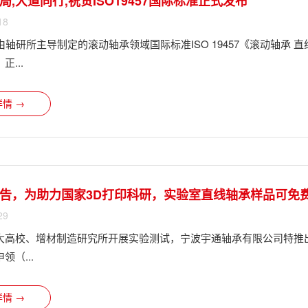
,大道同行,祝贺ISO19457国际标准正式发布
18
由轴研所主导制定的滚动轴承领域国际标准ISO 19457《滚动轴承
...
情 →
告，为助力国家3D打印科研，实验室直线轴承样品可免
29
大高校、增材制造研究所开展实验测试，宁波宇通轴承有限公司特推
领（...
情 →