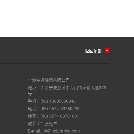
返回顶部
宁波宇通轴承有限公司
地址：浙江宁波慈溪市龙山镇龙镇大道376
号
手机：(86) 13805896946
电话：(86) 0574-63780228
传真：(86) 0574 63781081
联系人：张先生
E-mail：yt@nbbearing.com