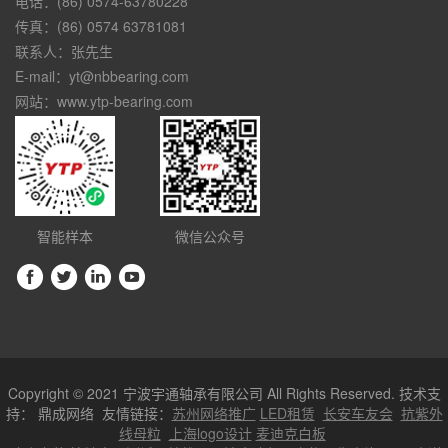
电话：(86) 0574-63780228
传真：(86) 0574 63781081
联系人：张先生
E-mail：yt@nbbearing.com
网站：www.ytp-bearing.com
智能样本
微信公众号
Copyright © 2021 宁波宇通轴承有限公司 All Rights Reserved. 技术支
持：
鼎成网络
友情链接：
苏州网络推广
LED租赁
长安车友会
抗紫外
线母粒
上海logo设计
麦迪克白板