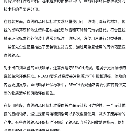
商提供环保合规证明。越来越多的招标项目中，直线轴承环保标准被列为
技术标的重要评分项。
在包装方面，直线轴承环保标准要求尽量使用可回收或可降解的材料。传
统的塑料薄膜和泡沫塑料正在被纸质隔板和可降解气泡袋替代。符合直线
轴承环保标准的外包装上通常会标注回收标识，方便用户进行分类处理。
一些领先企业甚至推出了无包装发货方案，通过可重复使用的周转箱配送
直线轴承。
对于出口到欧盟的直线轴承，还需要遵守
REACH法规，这属于更高层级的
直线轴承环保标准。REACH要求对高度关注物质进行申报和通报，涉及的
内容更加复杂。直线轴承环保标准中，REACH合规通常需要供应商提供完
整的物质清单和风险评价报告。
在使用阶段，直线轴承环保标准提倡长寿命设计和可维护性。一个设计优
良的直线轴承，通过定期清洁和润滑可以多次重复使用，减少了废弃物的
产生。有些直线轴承环保标准还规定了轴承废弃后的回收处理指南，例如
将钢制部件与塑料保持架分类回收。