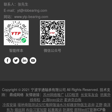
联系人：张先生
E-mail：yt@nbbearing.com
网站：www.ytp-bearing.com
智能样本
微信公众号
Copyright © 2021 宁波宇通轴承有限公司 All Rights Reserved. 技术支
持：
鼎成网络
友情链接：
苏州网络推广
LED租赁
长安车友会
抗紫外
线母粒
上海logo设计
麦迪克白板
冷库安装
接地电阻测试仪
忙推网
强油水冷却器
宠物医生咨询
正野
南洋
有为
烟丝网
AI自习室加盟
起重搬运
防潮柜
郎特led灯管
浙ICP备