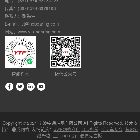
电话：(86) 0574-63780228
传真：(86) 0574 63781081
联系人：张先生
E-mail：yt@nbbearing.com
网站：www.ytp-bearing.com
智能样本
微信公众号
Copyright © 2021 宁波宇通轴承有限公司 All Rights Reserved. 技术支
持：
鼎成网络
友情链接：
苏州网络推广
LED租赁
长安车友会
抗紫外
线母粒
上海logo设计
麦迪克白板