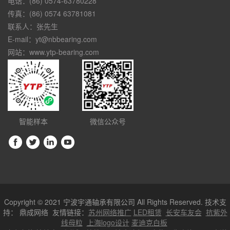
电话：(86) 0574-63780228
传真：(86) 0574 63781081
联系人：张先生
E-mail：yt@nbbearing.com
网站：www.ytp-bearing.com
智能样本
微信公众号
Copyright © 2021 宁波宇通轴承有限公司 All Rights Reserved. 技术支
持：
鼎成网络
友情链接：
苏州网络推广
LED租赁
长安车友会
抗紫外
线母粒
上海logo设计
麦迪克白板