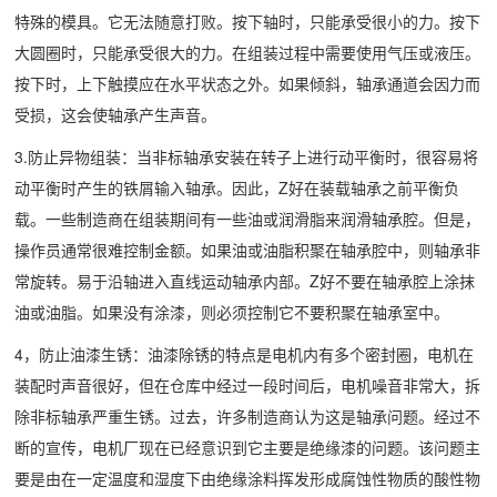
特殊的模具。它无法随意打败。按下轴时，只能承受很小的力。按下
大圆圈时，只能承受很大的力。在组装过程中需要使用气压或液压。
按下时，上下触摸应在水平状态之外。如果倾斜，轴承通道会因力而
受损，这会使轴承产生声音。
3.防止异物组装：当非标轴承安装在转子上进行动平衡时，很容易将
动平衡时产生的铁屑输入轴承。因此，Z好在装载轴承之前平衡负
载。一些制造商在组装期间有一些油或润滑脂来润滑轴承腔。但是，
操作员通常很难控制金额。如果油或油脂积聚在轴承腔中，则轴承非
常旋转。易于沿轴进入直线运动轴承内部。Z好不要在轴承腔上涂抹
油或油脂。如果没有涂漆，则必须控制它不要积聚在轴承室中。
4，防止油漆生锈：油漆除锈的特点是电机内有多个密封圈，电机在
装配时声音很好，但在仓库中经过一段时间后，电机噪音非常大，拆
除非标轴承严重生锈。过去，许多制造商认为这是轴承问题。经过不
断的宣传，电机厂现在已经意识到它主要是绝缘漆的问题。该问题主
要是由在一定温度和湿度下由绝缘涂料挥发形成腐蚀性物质的酸性物