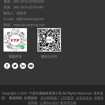
电话：(86) 0574-63780228
传真：(86) 0574 63781081
联系人：张先生
E-mail：yt@nbbearing.com
网站：www.ytp-bearing.com
智能样本
微信公众号
Copyright © 2021 宁波宇通轴承有限公司 All Rights Reserved. 技术支
持：
鼎成网络
友情链接：
苏州网络推广
LED租赁
长安车友会
抗紫外
线母粒
上海logo设计
麦迪克白板