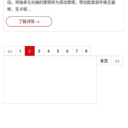
动，将轴承与光轴的摩擦转为滚动摩擦，带动配套部件做无偏
移、无卡顿...
了解详情 →
<<
1
2
3
4
5
6
7
8
末页
>>