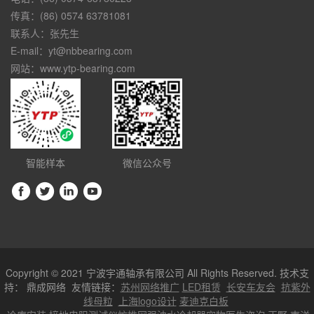
传真：(86) 0574 63781081
联系人：张先生
E-mail：yt@nbbearing.com
网站：www.ytp-bearing.com
智能样本
微信公众号
Copyright © 2021 宁波宇通轴承有限公司 All Rights Reserved. 技术支
持：
鼎成网络
友情链接：
苏州网络推广
LED租赁
长安车友会
抗紫外
线母粒
上海logo设计
麦迪克白板