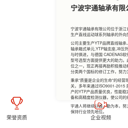
宁波宇通轴承有限
宁波宇通轴承有限公司位于浙江
生产直线运动球系列轴承的外向
公司主要生产YTP品牌直线轴
轴承箱式单元,YTP轴支座,冲
与时俱进，与德国 CADENA
型号选型方面提供更大的助力。此外
位之一，现正再接再励积极推动和参
分类两个国标的修订工作，努力
秉承"质量是企业的生命"的经营
关，多年来通过ISO9001-2
产的YTP产品质量优良，性能
备和高精度检测仪器，使公司的
宇通人将继续以诚、勤为本，努
保持行业领先地位。
荣誉资质
企业视频