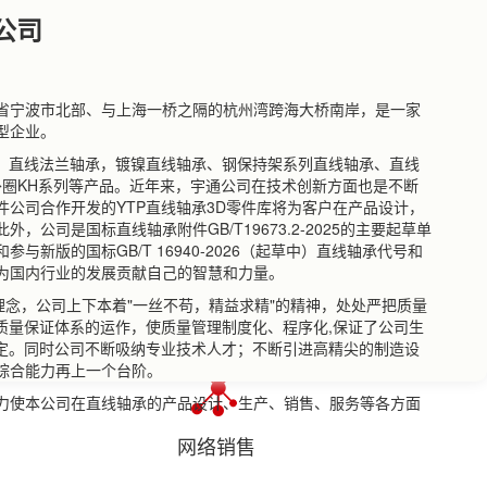
公司
省宁波市北部、与上海一桥之隔的杭州湾跨海大桥南岸，是一家
型企业。
承、直线法兰轴承，镀镍直线轴承、钢保持架系列直线轴承、直线
压外圈KH系列等产品。近年来，宇通公司在技术创新方面也是不断
S软件公司合作开发的YTP直线轴承3D零件库将为客户在产品设计，
，公司是国标直线轴承附件GB/T19673.2-2025的主要起草单
与新版的国标GB/T 16940-2026（起草中）直线轴承代号和
为国内行业的发展贡献自己的智慧和力量。
理念，公司上下本着"一丝不苟，精益求精"的精神，处处严把质量
015 质量保证体系的运作，使质量管理制度化、程序化,保证了公司生
稳定。同时公司不断吸纳专业技术人才；不断引进高精尖的制造设
综合能力再上一个台阶。
力使本公司在直线轴承的产品设计、生产、销售、服务等各方面
网络销售