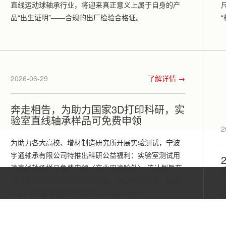
直线运动球轴承行业，将迎来真正意义上属于自身的产
品“出生证明”——合规的出厂检验合格证。
2026-06-29
了解详情 →
奔走相告，为助力国家3D打印科研，实
验室直线轴承样品可免费申领
2
为助力各大高校、增材制造研究所开展实验测试，宁波
宇通轴承有限公司特推出科研公益福利：实验室测试用
途直线轴承样品免费申领（商业用途除外）,该计划旨在
通过提供高质量的直线轴承样品，降低科研成本，加速
3D打印关键零部件的性能验证与技术迭代。