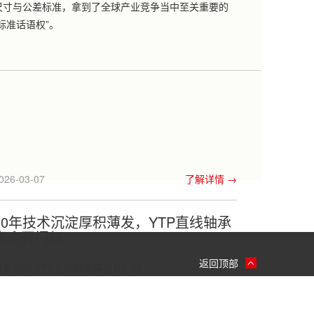
尺寸与公差标准，拿到了全球产业竞争当中至关重要的
“标准话语权”。
026-03-07
了解详情 →
20年技术沉淀厚积薄发，YTP直线轴承
喜迎开门红
返回顶部
​新春伊始,YTP直线轴承喜迎开门红