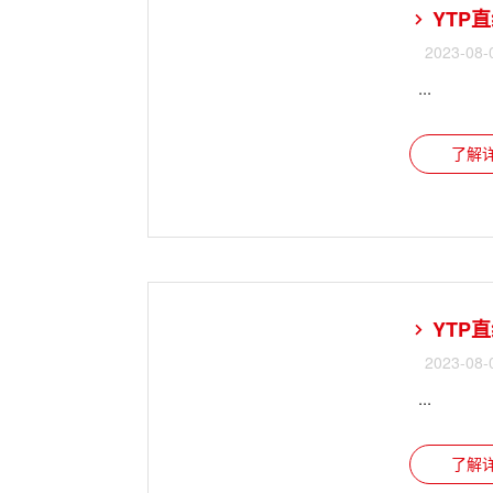
YTP
2023-08-
...
了解详
YTP直
2023-08-
...
了解详