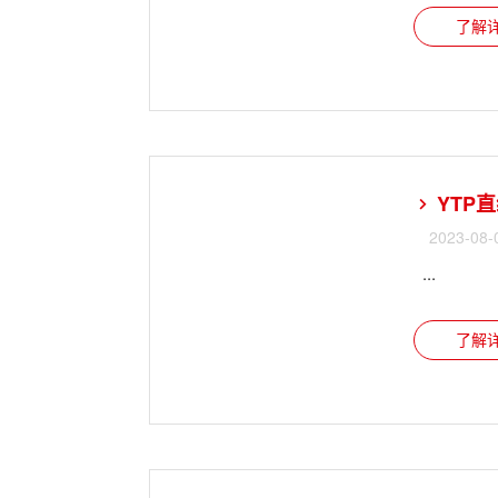
了解详
YTP
2023-08-
...
了解详