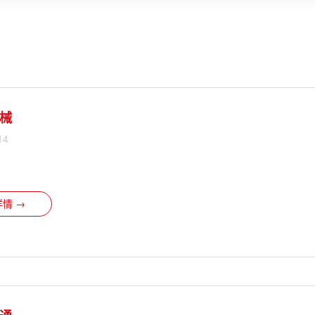
械
14
情 →