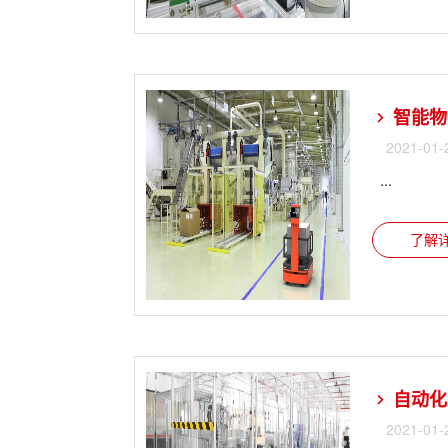
智能物
2021-01-
...
了解详
自动化
2021-01-