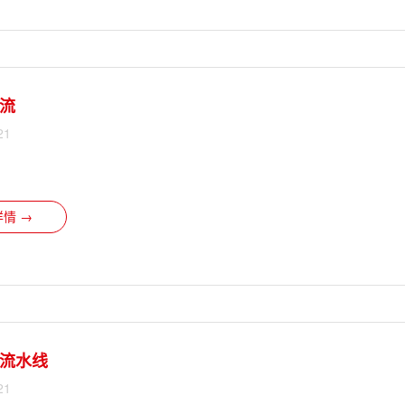
流
21
情 →
流水线
21