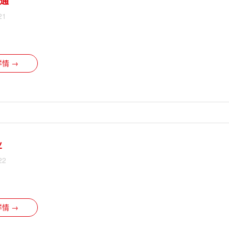
通
21
情 →
业
22
情 →