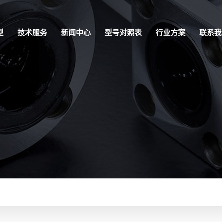
型
技术服务
新闻中心
型号对照表
行业方案
联系我